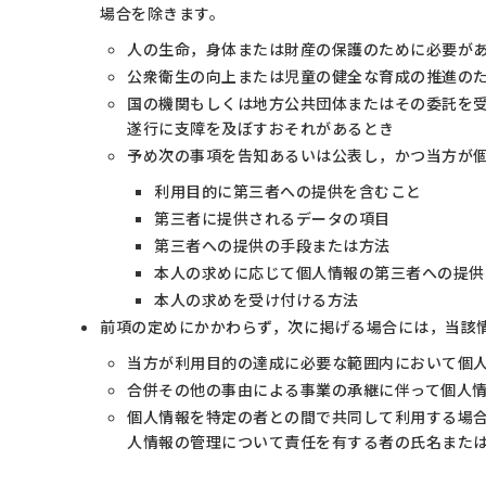
場合を除きます。
人の生命，身体または財産の保護のために必要が
公衆衛生の向上または児童の健全な育成の推進の
国の機関もしくは地方公共団体またはその委託を
遂行に支障を及ぼすおそれがあるとき
予め次の事項を告知あるいは公表し，かつ当方が
利用目的に第三者への提供を含むこと
第三者に提供されるデータの項目
第三者への提供の手段または方法
本人の求めに応じて個人情報の第三者への提供
本人の求めを受け付ける方法
前項の定めにかかわらず，次に掲げる場合には，当該
当方が利用目的の達成に必要な範囲内において個
合併その他の事由による事業の承継に伴って個人
個人情報を特定の者との間で共同して利用する場
人情報の管理について責任を有する者の氏名また